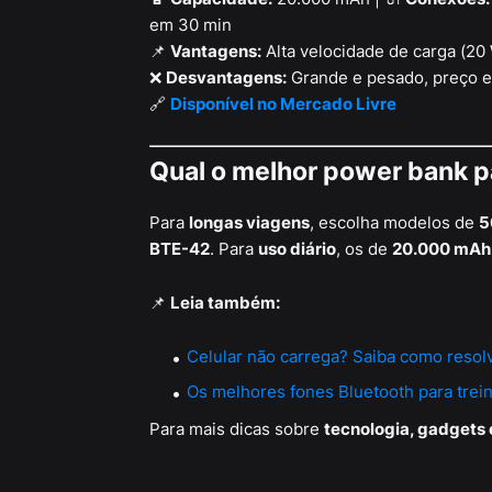
em 30 min
📌
Vantagens:
Alta velocidade de carga (20 
❌
Desvantagens:
Grande e pesado, preço e
🔗
Disponível no Mercado Livre
Qual o melhor power bank p
Para
longas viagens
, escolha modelos de
5
BTE-42
. Para
uso diário
, os de
20.000 mAh
📌
Leia também:
Celular não carrega? Saiba como resol
Os melhores fones Bluetooth para trei
Para mais dicas sobre
tecnologia, gadgets 