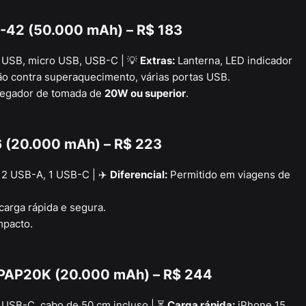
E-42 (50.000 mAh) – R$ 183
USB, micro USB, USB-C | 💡
Extras:
Lanterna, LED indicador
ão contra superaquecimento, várias portas USB.
regador de tomada de
20W ou superior
.
 (20.000 mAh) – R$ 223
2 USB-A, 1 USB-C | ✈️
Diferencial:
Permitido em viagens de
arga rápida e segura.
mpacto.
PPAP20K (20.000 mAh) – R$ 244
USB-C, cabo de 50 cm incluso | ⏳
Carga rápida:
iPhone 15