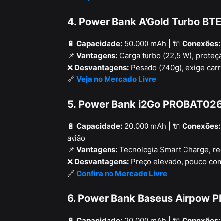
4. Power Bank A'Gold Turbo BT
🔋
Capacidade:
50.000 mAh | 🔌
Conexões:
📌
Vantagens:
Carga turbo (22,5 W), proteç
❌
Desvantagens:
Pesado (740g), exige car
🔗
Veja no Mercado Livre
5. Power Bank i2Go PROBAT026
🔋
Capacidade:
20.000 mAh | 🔌
Conexões:
avião
📌
Vantagens:
Tecnologia Smart Charge, rec
❌
Desvantagens:
Preço elevado, pouco co
🔗
Confira no Mercado Livre
6. Power Bank Baseus Airpow 
🔋
Capacidade:
20.000 mAh | 🔌
Conexões: