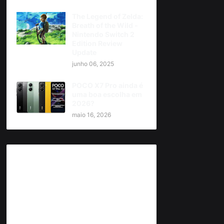
The Legend of Zelda:
Breath of the Wild -
Nintendo Switch 2
Edition Review
Update
junho 06, 2025
POCO X7 Pro ainda é
uma boa escolha em
2026?
maio 16, 2026