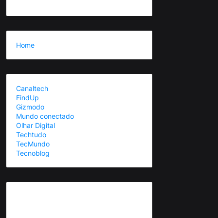
Home
Canaltech
FindUp
Gizmodo
Mundo conectado
Olhar Digital
Techtudo
TecMundo
Tecnoblog