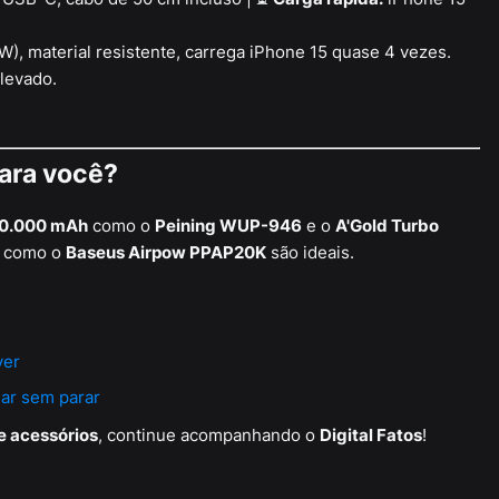
W), material resistente, carrega iPhone 15 quase 4 vezes.
levado.
ara você?
0.000 mAh
como o
Peining WUP-946
e o
A'Gold Turbo
como o
Baseus Airpow PPAP20K
são ideais.
ver
nar sem parar
e acessórios
, continue acompanhando o
Digital Fatos
!