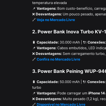
temperatura elevada
📌
Vantagens:
Bom custo-benefício, carregam
❌
Desvantagens:
Um pouco pesado, apenas
🔗
Veja no Mercado Livre
2. Power Bank Inova Turbo KV-
🔋
Capacidade:
30.000 mAh | 🔌
Conexões:
📌
Vantagens:
Cabos embutidos, LED indicad
❌
Desvantagens:
Sem carregamento turbo, 
🔗
Confira no Mercado Livre
3. Power Bank Peining WUP-94
🔋
Capacidade:
50.000 mAh | 🔌
Conexões:
turbo
📌
Vantagens:
Pode carregar um
iPhone 14 
❌
Desvantagens:
Muito pesado (1,2 kg), re
🔗
Disponível no Mercado Livre