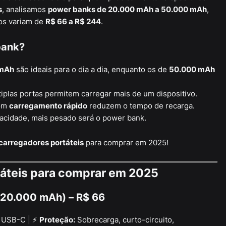
s
, analisamos
power banks de 20.000 mAh a 50.000 mAh
,
os variam de
R$ 66 a R$ 244
.
bank?
 mAh
são ideais para o dia a dia, enquanto os de
50.000 mAh
plas portas permitem carregar mais de um dispositivo.
om
carregamento rápido
reduzem o tempo de recarga.
acidade, mais pesado será o power bank.
carregadores portáteis
para comprar em 2025!
táteis para comprar em 2025
(20.000 mAh) – R$ 66
USB-C | ⚡
Proteção:
Sobrecarga, curto-circuito,