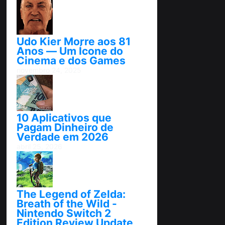
Udo Kier Morre aos 81
Anos — Um Ícone do
Cinema e dos Games
novembro 24, 2025
10 Aplicativos que
Pagam Dinheiro de
Verdade em 2026
abril 25, 2026
The Legend of Zelda:
Breath of the Wild -
Nintendo Switch 2
Edition Review Update