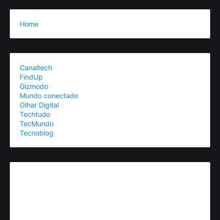
Home
Canaltech
FindUp
Gizmodo
Mundo conectado
Olhar Digital
Techtudo
TecMundo
Tecnoblog