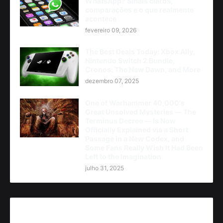
WhatsApp? Sinais claros,
comparações e o que realmente
acontece
fevereiro 09, 2026
The Best Deals Today: Xbox Ally,
Nintendo Switch 2 Bundle,
Cronos: The New Dawn, and More
dezembro 07, 2025
One of Warhammer 40,000's
Great Unsolved Mysteries — The
Terminus Decree — Is Now
Officially Explained via a Short
Passage in a New Codex, and
Some Fans Really Wish It Had Been
Left to the Imagination
julho 31, 2025