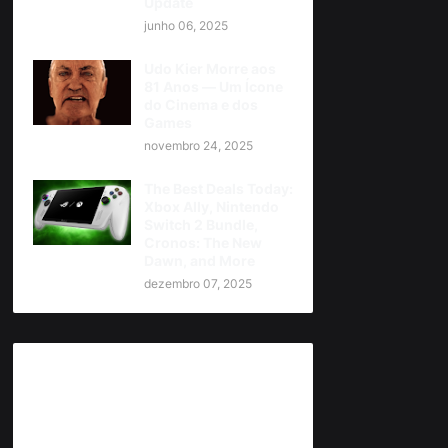
Update
junho 06, 2025
Udo Kier Morre aos
81 Anos — Um Ícone
do Cinema e dos
Games
novembro 24, 2025
The Best Deals Today:
Xbox Ally, Nintendo
Switch 2 Bundle,
Cronos: The New
Dawn, and More
dezembro 07, 2025