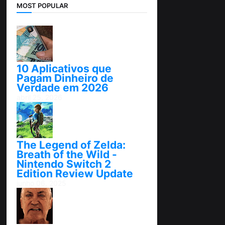
MOST POPULAR
10 Aplicativos que
Pagam Dinheiro de
Verdade em 2026
abril 25, 2026
The Legend of Zelda:
Breath of the Wild -
Nintendo Switch 2
Edition Review Update
junho 06, 2025