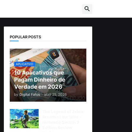
POPULAR POSTS
APLICATIVO
10 Aplicativos que
Pagam Dinheiro de
Verdade em 2026
by
Digital Fatos
-
abril 25, 2026
The Legend of Zelda:
Breath of the Wild -
Nintendo Switch 2
Edition Review