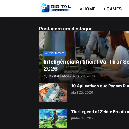
🔹HOME
• GAMES
Postagem em destaque
AUTOMAÇÃO
Inteligência Artificial Vai Tira
2026
by
Digital Fatos
-
abril 28, 2026
10 Aplicativos que Pagam Di
abril 25, 2026
The Legend of Zelda: Breath o
junho 06, 2025