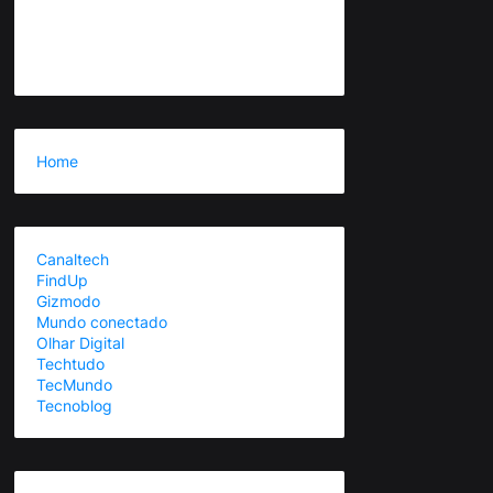
Home
Canaltech
FindUp
Gizmodo
Mundo conectado
Olhar Digital
Techtudo
TecMundo
Tecnoblog