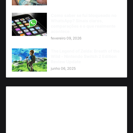
Como saber se fui bloqueado no
WhatsApp? Sinais claros,
comparações e o que realmente
acontece
fevereiro 09, 2026
The Legend of Zelda: Breath of the
Wild - Nintendo Switch 2 Edition
Review Update
junho 06, 2025