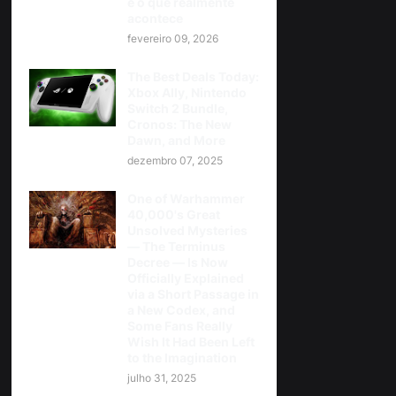
e o que realmente
acontece
fevereiro 09, 2026
The Best Deals Today:
Xbox Ally, Nintendo
Switch 2 Bundle,
Cronos: The New
Dawn, and More
dezembro 07, 2025
One of Warhammer
40,000's Great
Unsolved Mysteries
— The Terminus
Decree — Is Now
Officially Explained
via a Short Passage in
a New Codex, and
Some Fans Really
Wish It Had Been Left
to the Imagination
julho 31, 2025