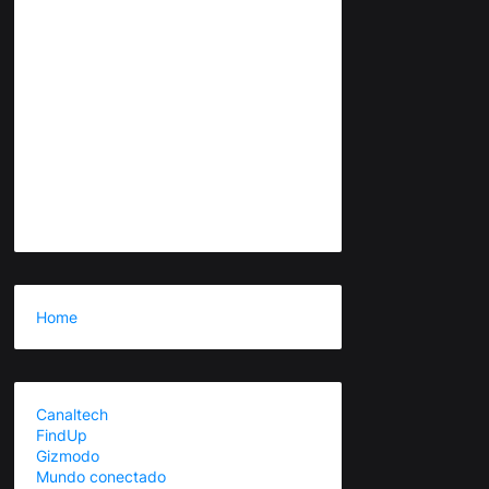
Home
Canaltech
FindUp
Gizmodo
Mundo conectado