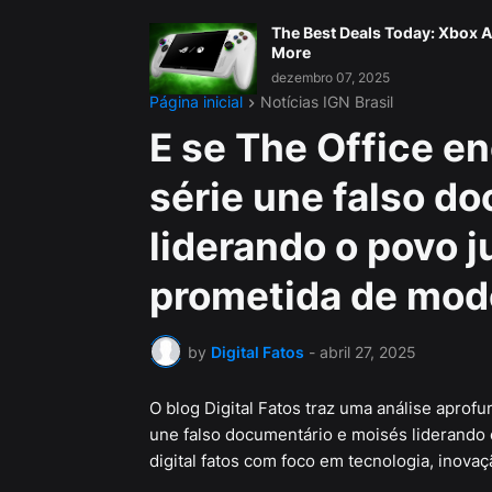
The Best Deals Today: Xbox A
More
dezembro 07, 2025
Página inicial
Notícias IGN Brasil
E se The Office en
série une falso d
liderando o povo j
prometida de modo 
by
Digital Fatos
-
abril 27, 2025
O blog Digital Fatos traz uma análise aprofu
une falso documentário e moisés liderando 
digital fatos com foco em tecnologia, inovaçã