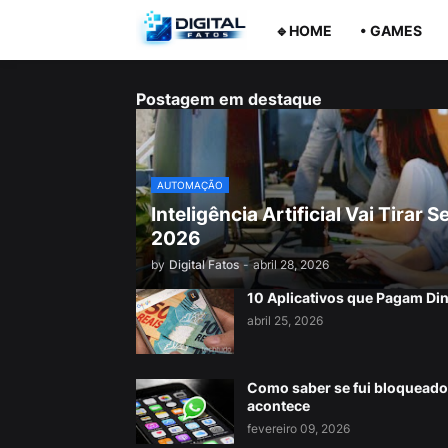
🔹HOME
• GAMES
Postagem em destaque
AUTOMAÇÃO
Inteligência Artificial Vai Tira
2026
by
Digital Fatos
-
abril 28, 2026
10 Aplicativos que Pagam Di
abril 25, 2026
Como saber se fui bloqueado
acontece
fevereiro 09, 2026