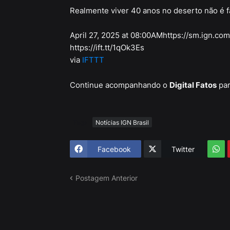
Realmente viver 40 anos no deserto não é fá
April 27, 2025 at 08:00AMhttps://sm.ign.com
https://ift.tt/1qOk3Es
via
IFTTT
Continue acompanhando o
Digital Fatos
par
Tags
Notícias IGN Brasil
Facebook
Twitter
Postagem Anterior