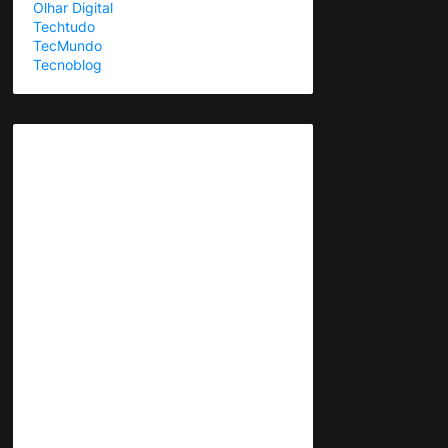
Olhar Digital
Techtudo
TecMundo
Tecnoblog