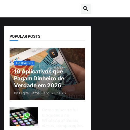
POPULAR POSTS
APLICATIVO
10 Aplicativos que
Pagam Dinheiro de
Verdade em 2026
by
Digital Fatos
-
abril 25, 2026
Como saber se fui
bloqueado no
WhatsApp? Sinais
claros, comparações