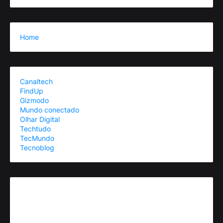
Home
Canaltech
FindUp
Gizmodo
Mundo conectado
Olhar Digital
Techtudo
TecMundo
Tecnoblog