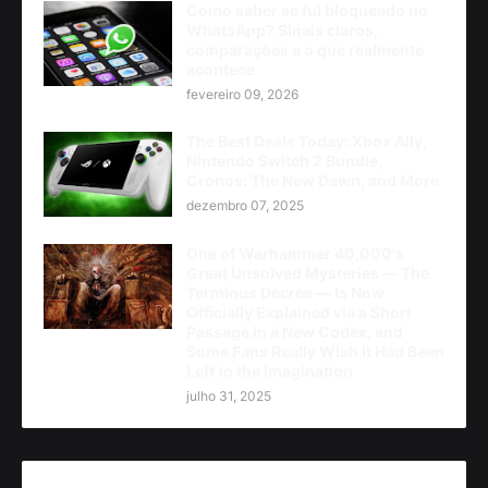
Como saber se fui bloqueado no
WhatsApp? Sinais claros,
comparações e o que realmente
acontece
fevereiro 09, 2026
The Best Deals Today: Xbox Ally,
Nintendo Switch 2 Bundle,
Cronos: The New Dawn, and More
dezembro 07, 2025
One of Warhammer 40,000's
Great Unsolved Mysteries — The
Terminus Decree — Is Now
Officially Explained via a Short
Passage in a New Codex, and
Some Fans Really Wish It Had Been
Left to the Imagination
julho 31, 2025