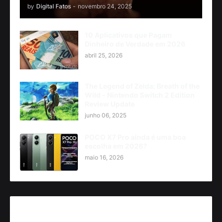
by
Digital Fatos
-
novembro 24, 2025
10 Aplicativos que Pagam
Dinheiro de Verdade em 2026
abril 25, 2026
The Legend of Zelda: Breath of the
Wild - Nintendo Switch 2 Edition
Review Update
junho 06, 2025
POCO X7 Pro ainda é uma boa
escolha em 2026?
maio 16, 2026