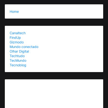
Home
Canaltech
FindUp
Gizmodo
Mundo conectado
Olhar Digital
Techtudo
TecMundo
Tecnoblog