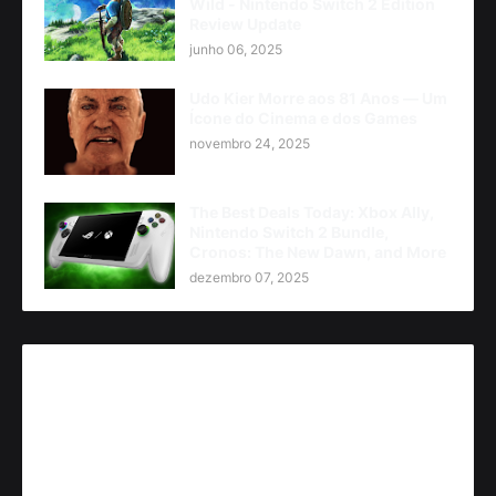
Wild - Nintendo Switch 2 Edition
Review Update
junho 06, 2025
Udo Kier Morre aos 81 Anos — Um
Ícone do Cinema e dos Games
novembro 24, 2025
The Best Deals Today: Xbox Ally,
Nintendo Switch 2 Bundle,
Cronos: The New Dawn, and More
dezembro 07, 2025