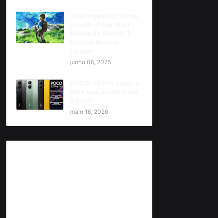
The Legend of Zelda:
Breath of the Wild -
Nintendo Switch 2
Edition Review
Update
junho 06, 2025
POCO X7 Pro ainda é
uma boa escolha em
2026?
maio 16, 2026