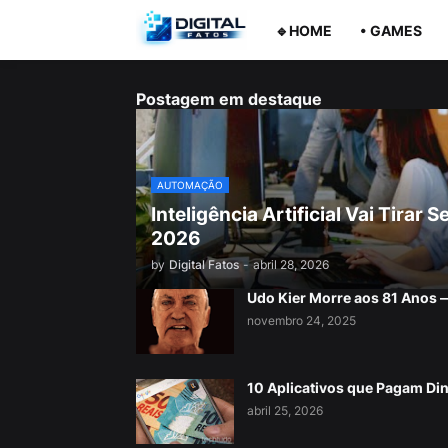
🔹HOME
• GAMES
Postagem em destaque
AUTOMAÇÃO
Inteligência Artificial Vai Tira
2026
by
Digital Fatos
-
abril 28, 2026
Udo Kier Morre aos 81 Anos
novembro 24, 2025
10 Aplicativos que Pagam Di
abril 25, 2026