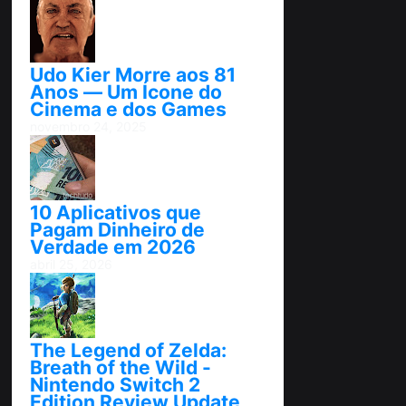
Udo Kier Morre aos 81
Anos — Um Ícone do
Cinema e dos Games
novembro 24, 2025
10 Aplicativos que
Pagam Dinheiro de
Verdade em 2026
abril 25, 2026
The Legend of Zelda:
Breath of the Wild -
Nintendo Switch 2
Edition Review Update