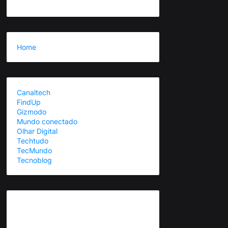
Home
Canaltech
FindUp
Gizmodo
Mundo conectado
Olhar Digital
Techtudo
TecMundo
Tecnoblog