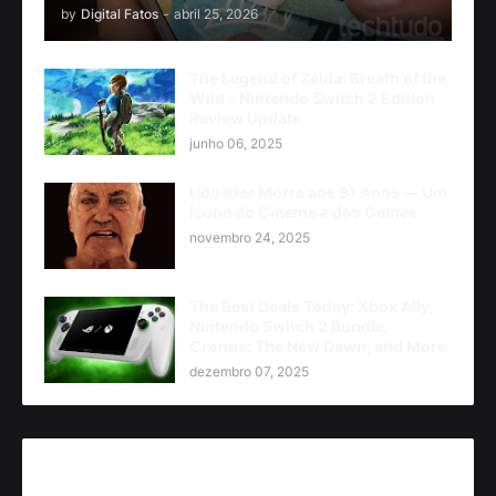
by
Digital Fatos
-
abril 25, 2026
The Legend of Zelda: Breath of the
Wild - Nintendo Switch 2 Edition
Review Update
junho 06, 2025
Udo Kier Morre aos 81 Anos — Um
Ícone do Cinema e dos Games
novembro 24, 2025
The Best Deals Today: Xbox Ally,
Nintendo Switch 2 Bundle,
Cronos: The New Dawn, and More
dezembro 07, 2025