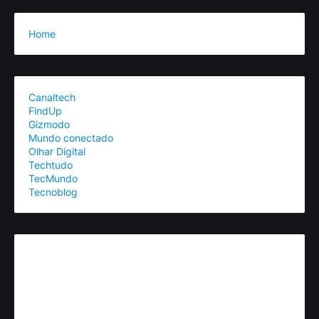
Home
Canaltech
FindUp
Gizmodo
Mundo conectado
Olhar Digital
Techtudo
TecMundo
Tecnoblog