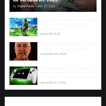
by
Digital Fatos
-
abril 25, 2026
The Legend of Zelda: Breath of the
Wild - Nintendo Switch 2 Edition
Review Update
junho 06, 2025
Udo Kier Morre aos 81 Anos — Um
Ícone do Cinema e dos Games
novembro 24, 2025
The Best Deals Today: Xbox Ally,
Nintendo Switch 2 Bundle,
Cronos: The New Dawn, and More
dezembro 07, 2025