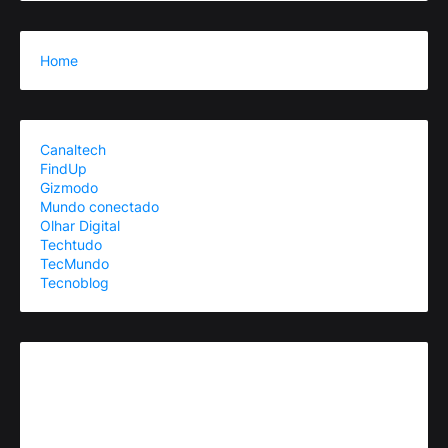
Home
Canaltech
FindUp
Gizmodo
Mundo conectado
Olhar Digital
Techtudo
TecMundo
Tecnoblog