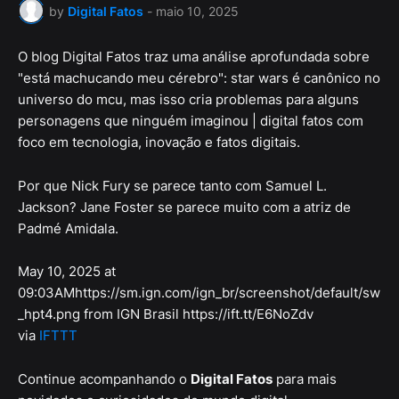
by
Digital Fatos
-
maio 10, 2025
O blog Digital Fatos traz uma análise aprofundada sobre
"está machucando meu cérebro": star wars é canônico no
universo do mcu, mas isso cria problemas para alguns
personagens que ninguém imaginou | digital fatos com
foco em tecnologia, inovação e fatos digitais.
Por que Nick Fury se parece tanto com Samuel L.
Jackson? Jane Foster se parece muito com a atriz de
Padmé Amidala.
May 10, 2025 at
09:03AMhttps://sm.ign.com/ign_br/screenshot/default/sw
_hpt4.png from IGN Brasil https://ift.tt/E6NoZdv
via
IFTTT
Continue acompanhando o
Digital Fatos
para mais