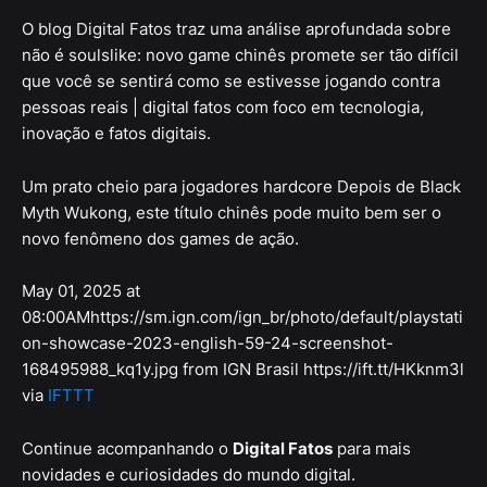
O blog Digital Fatos traz uma análise aprofundada sobre
não é soulslike: novo game chinês promete ser tão difícil
que você se sentirá como se estivesse jogando contra
pessoas reais | digital fatos com foco em tecnologia,
inovação e fatos digitais.
Um prato cheio para jogadores hardcore Depois de Black
Myth Wukong, este título chinês pode muito bem ser o
novo fenômeno dos games de ação.
May 01, 2025 at
08:00AMhttps://sm.ign.com/ign_br/photo/default/playstati
on-showcase-2023-english-59-24-screenshot-
168495988_kq1y.jpg from IGN Brasil https://ift.tt/HKknm3l
via
IFTTT
Continue acompanhando o
Digital Fatos
para mais
novidades e curiosidades do mundo digital.