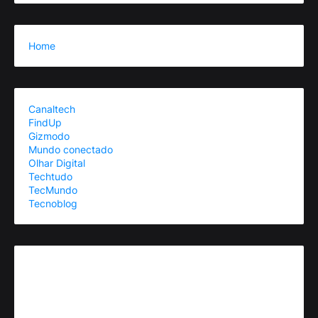
Home
Canaltech
FindUp
Gizmodo
Mundo conectado
Olhar Digital
Techtudo
TecMundo
Tecnoblog