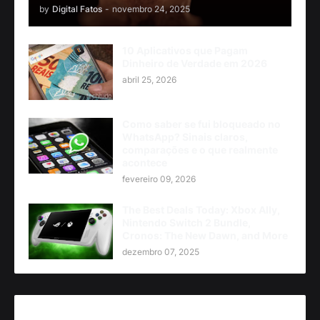
by
Digital Fatos
-
novembro 24, 2025
10 Aplicativos que Pagam
Dinheiro de Verdade em 2026
abril 25, 2026
Como saber se fui bloqueado no
WhatsApp? Sinais claros,
comparações e o que realmente
acontece
fevereiro 09, 2026
The Best Deals Today: Xbox Ally,
Nintendo Switch 2 Bundle,
Cronos: The New Dawn, and More
dezembro 07, 2025