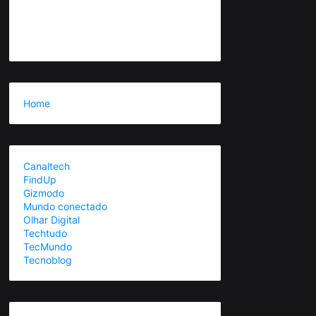
Home
Canaltech
FindUp
Gizmodo
Mundo conectado
Olhar Digital
Techtudo
TecMundo
Tecnoblog