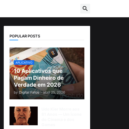
POPULAR POSTS
APLICATIVO
10 Aplicativos que
Pagam Dinheiro de
Verdade em 2026
by
Digital Fatos
-
abril 25, 2026
Udo Kier Morre aos
81 Anos — Um Ícone
do Cinema e dos
Games