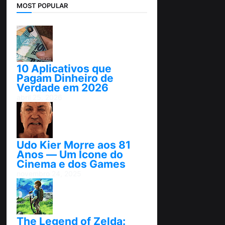
MOST POPULAR
10 Aplicativos que
Pagam Dinheiro de
Verdade em 2026
abril 25, 2026
Udo Kier Morre aos 81
Anos — Um Ícone do
Cinema e dos Games
novembro 24, 2025
The Legend of Zelda: