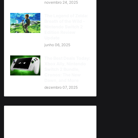
novembro 24, 2025
The Legend of Zelda:
Breath of the Wild -
Nintendo Switch 2
Edition Review
Update
junho 06, 2025
The Best Deals Today:
Xbox Ally, Nintendo
Switch 2 Bundle,
Cronos: The New
Dawn, and More
dezembro 07, 2025