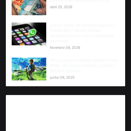
Dinheiro de Verdade em 2026
abril 25, 2026
Como saber se fui bloqueado no
WhatsApp? Sinais claros,
comparações e o que realmente
acontece
fevereiro 09, 2026
The Legend of Zelda: Breath of the
Wild - Nintendo Switch 2 Edition
Review Update
junho 06, 2025