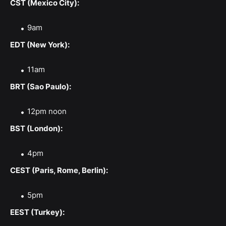
CST (Mexico City):
9am
EDT (New York):
11am
BRT (Sao Paulo):
12pm noon
BST (London):
4pm
CEST (Paris, Rome, Berlin):
5pm
EEST (Turkey):