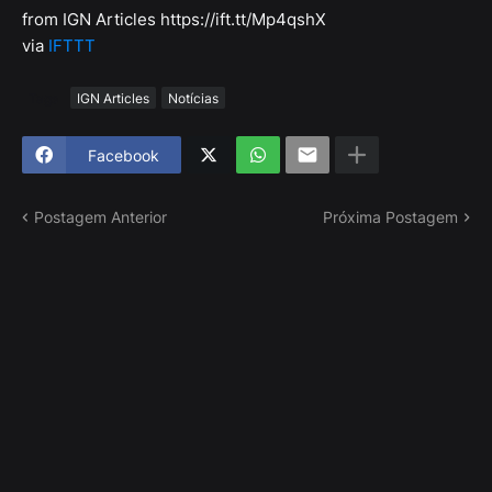
from IGN Articles https://ift.tt/Mp4qshX
via
IFTTT
Tags
IGN Articles
Notícias
Facebook
Postagem Anterior
Próxima Postagem