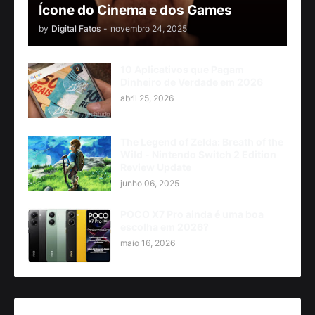
Ícone do Cinema e dos Games
by
Digital Fatos
-
novembro 24, 2025
10 Aplicativos que Pagam
Dinheiro de Verdade em 2026
abril 25, 2026
The Legend of Zelda: Breath of the
Wild - Nintendo Switch 2 Edition
Review Update
junho 06, 2025
POCO X7 Pro ainda é uma boa
escolha em 2026?
maio 16, 2026