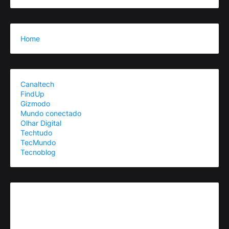
Home
Canaltech
FindUp
Gizmodo
Mundo conectado
Olhar Digital
Techtudo
TecMundo
Tecnoblog