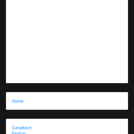
Home
Canaltech
FindUp