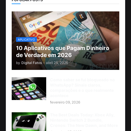
APLICATIVO
10 Aplicativos que Pagam Dinheiro
de Verdade em 2026
by
Digital Fatos
-
abril 25, 2026
Como saber se fui bloqueado no
WhatsApp? Sinais claros,
comparações e o que realmente
acontece
fevereiro 09, 2026
The Best Deals Today: Xbox Ally,
Nintendo Switch 2 Bundle,
Cronos: The New Dawn, and More