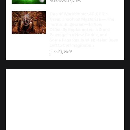
dezembro 07, 2025
One of Warhammer 40,000's
Great Unsolved Mysteries — The
Terminus Decree — Is Now
Officially Explained via a Short
Passage in a New Codex, and
Some Fans Really Wish It Had Been
Left to the Imagination
julho 31, 2025