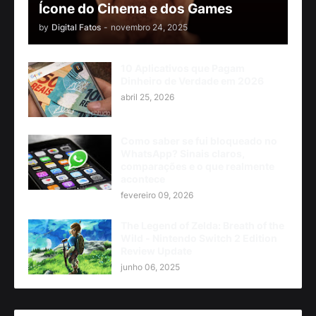
Ícone do Cinema e dos Games
by
Digital Fatos
-
novembro 24, 2025
10 Aplicativos que Pagam
Dinheiro de Verdade em 2026
abril 25, 2026
Como saber se fui bloqueado no
WhatsApp? Sinais claros,
comparações e o que realmente
acontece
fevereiro 09, 2026
The Legend of Zelda: Breath of the
Wild - Nintendo Switch 2 Edition
Review Update
junho 06, 2025