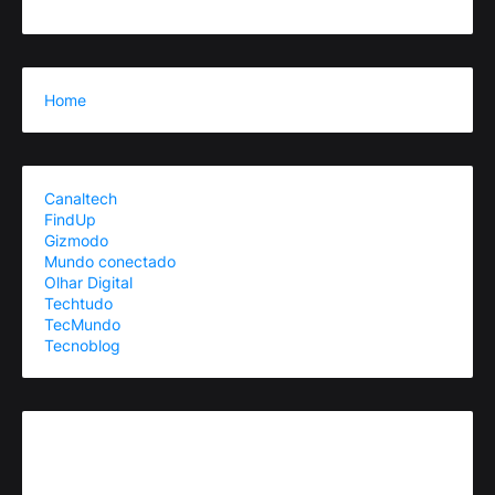
Home
Canaltech
FindUp
Gizmodo
Mundo conectado
Olhar Digital
Techtudo
TecMundo
Tecnoblog