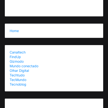
Home
Canaltech
FindUp
Gizmodo
Mundo conectado
Olhar Digital
Techtudo
TecMundo
Tecnoblog