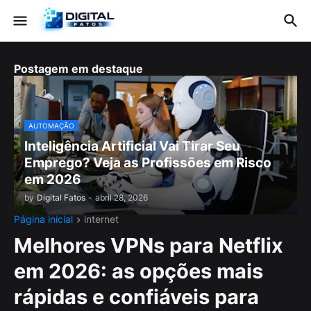
Postagem em destaque
AUTOMAÇÃO
Inteligência Artificial Vai Tirar Seu
Emprego? Veja as Profissões em Risco
em 2026
by
Digital Fatos
-
abril 28, 2026
Página inicial
internet
Melhores VPNs para Netflix
em 2026: as opções mais
rápidas e confiáveis para