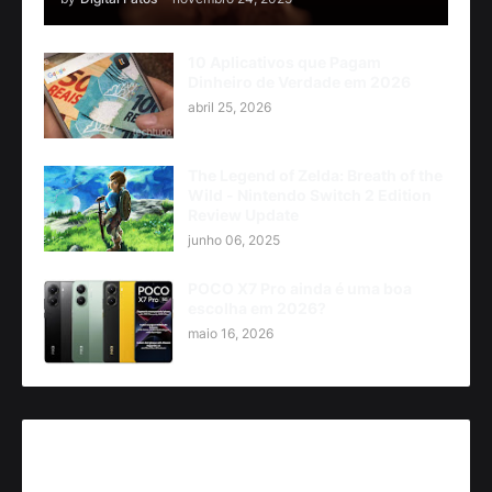
10 Aplicativos que Pagam
Dinheiro de Verdade em 2026
abril 25, 2026
The Legend of Zelda: Breath of the
Wild - Nintendo Switch 2 Edition
Review Update
junho 06, 2025
POCO X7 Pro ainda é uma boa
escolha em 2026?
maio 16, 2026