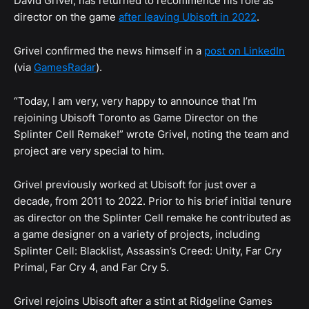
David Grivel, has returned to recommence his role as
director on the game
after leaving Ubisoft in 2022
.
Grivel confirmed the news himself in a
post on LinkedIn
(via
GamesRadar
).
“Today, I am very, very happy to announce that I’m
rejoining Ubisoft Toronto as Game Director on the
Splinter Cell Remake!” wrote Grivel, noting the team and
project are very special to him.
Grivel previously worked at Ubisoft for just over a
decade, from 2011 to 2022. Prior to his brief initial tenure
as director on the Splinter Cell remake he contributed as
a game designer on a variety of projects, including
Splinter Cell: Blacklist, Assassin’s Creed: Unity, Far Cry
Primal, Far Cry 4, and Far Cry 5.
Grivel rejoins Ubisoft after a stint at Ridgeline Games