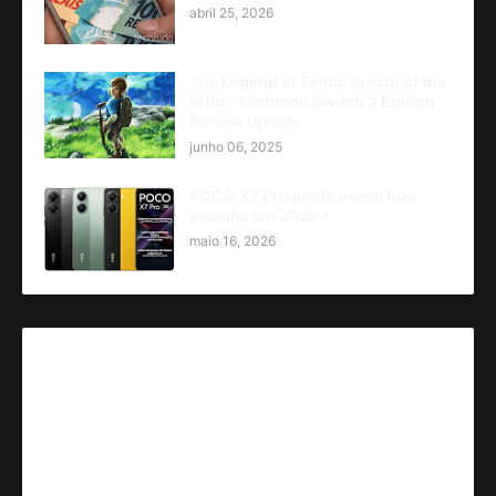
abril 25, 2026
The Legend of Zelda: Breath of the
Wild - Nintendo Switch 2 Edition
Review Update
junho 06, 2025
POCO X7 Pro ainda é uma boa
escolha em 2026?
maio 16, 2026