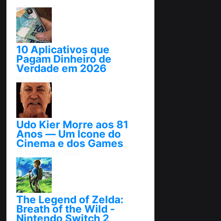
10 Aplicativos que
Pagam Dinheiro de
Verdade em 2026
abril 25, 2026
Udo Kier Morre aos 81
Anos — Um Ícone do
Cinema e dos Games
novembro 24, 2025
The Legend of Zelda:
Breath of the Wild -
Nintendo Switch 2