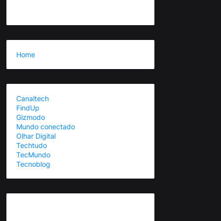
Home
Canaltech
FindUp
Gizmodo
Mundo conectado
Olhar Digital
Techtudo
TecMundo
Tecnoblog