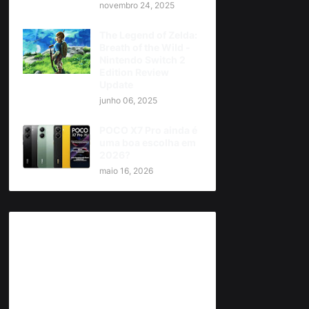
novembro 24, 2025
The Legend of Zelda:
Breath of the Wild -
Nintendo Switch 2
Edition Review
Update
junho 06, 2025
POCO X7 Pro ainda é
uma boa escolha em
2026?
maio 16, 2026