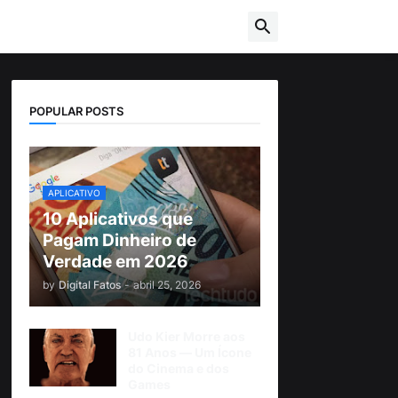
POPULAR POSTS
APLICATIVO
10 Aplicativos que
Pagam Dinheiro de
Verdade em 2026
by
Digital Fatos
-
abril 25, 2026
Udo Kier Morre aos
81 Anos — Um Ícone
do Cinema e dos
Games