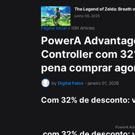
The Legend of Zelda: Breath o
junho 06, 2025
Página inicial
IGN Articles
PowerA Advantage
Controller com 32
pena comprar ago
by
Digital Fatos
-
janeiro 01, 2026
Com 32% de desconto: v
PowerA Adva
com 32% de desconto: v