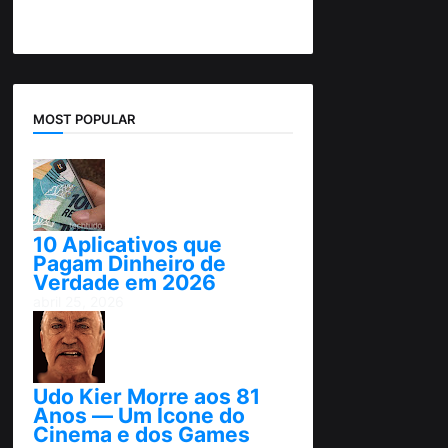
MOST POPULAR
10 Aplicativos que
Pagam Dinheiro de
Verdade em 2026
abril 25, 2026
Udo Kier Morre aos 81
Anos — Um Ícone do
Cinema e dos Games