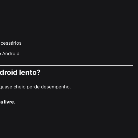
ecessários
 Android.
droid lento?
quase cheio perde desempenho.
 livre
.