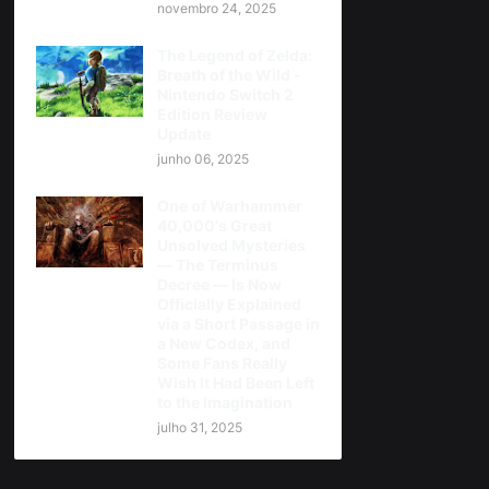
novembro 24, 2025
The Legend of Zelda:
Breath of the Wild -
Nintendo Switch 2
Edition Review
Update
junho 06, 2025
One of Warhammer
40,000's Great
Unsolved Mysteries
— The Terminus
Decree — Is Now
Officially Explained
via a Short Passage in
a New Codex, and
Some Fans Really
Wish It Had Been Left
to the Imagination
julho 31, 2025