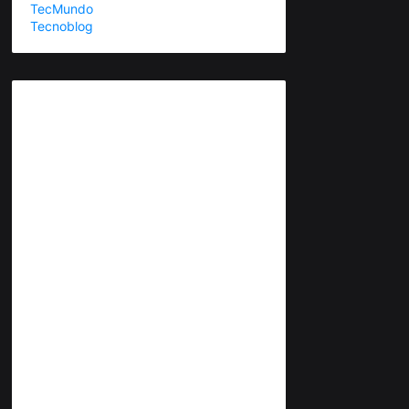
TecMundo
Tecnoblog