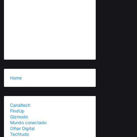
Home
Canaltech
FindUp
Gizmodo
Mundo conectado
Olhar Digital
Techtudo