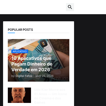
POPULAR POSTS
APLICATIVO
10 Aplicativos que
Pagam Dinheiro de
Verdade em 2026
by
Digital Fatos
-
abril 25, 2026
Udo Kier Morre aos
81 Anos — Um Ícone
do Cinema e dos
Games