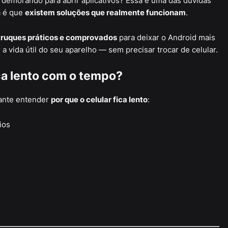
u demorando para abrir aplicativos? Essa é uma das dúvidas
a é que
existem soluções que realmente funcionam
.
truques práticos e comprovados
para deixar o Android mais
 vida útil do seu aparelho — sem precisar trocar de celular.
ica lento com o tempo?
tante entender
por que o celular fica lento
:
ios