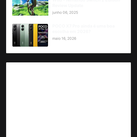
Review Update
junho 06, 2025
POCO X7 Pro ainda é uma boa
escolha em 2026?
maio 16, 2026