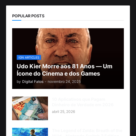
POPULAR POSTS
IGN ARTICLES
Udo Kier Morre aos 81 Anos — Um
Ícone do Cinema e dos Games
by
Digital Fatos
-
novembro 24, 2025
10 Aplicativos que Pagam
Dinheiro de Verdade em 2026
abril 25, 2026
The Legend of Zelda: Breath of the
Wild - Nintendo Switch 2 Edition