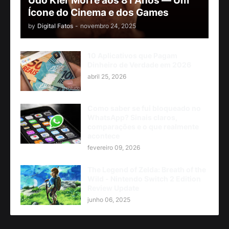
Udo Kier Morre aos 81 Anos — Um
Ícone do Cinema e dos Games
by
Digital Fatos
-
novembro 24, 2025
10 Aplicativos que Pagam
Dinheiro de Verdade em 2026
abril 25, 2026
Como saber se fui bloqueado no
WhatsApp? Sinais claros,
comparações e o que realmente
acontece
fevereiro 09, 2026
The Legend of Zelda: Breath of the
Wild - Nintendo Switch 2 Edition
Review Update
junho 06, 2025