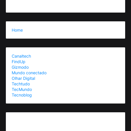
Home
Canaltech
FindUp
Gizmodo
Mundo conectado
Olhar Digital
Techtudo
TecMundo
Tecnoblog