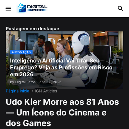
Postagem em destaque
AUTOMAÇÃO
Inteligência Artificial Vai Tirar Seu
Emprego? Veja as Profissões em Risco
em 2026
by
Digital Fatos
-
abril 28, 2026
Página inicial
IGN Articles
Udo Kier Morre aos 81 Anos
— Um Ícone do Cinema e
dos Games