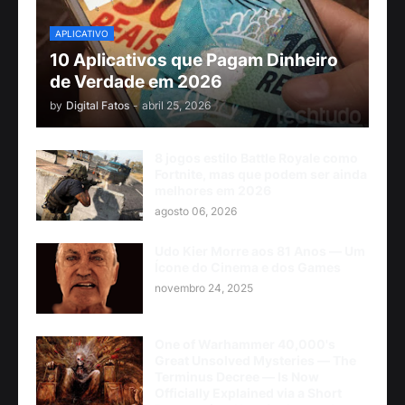
APLICATIVO
10 Aplicativos que Pagam Dinheiro
de Verdade em 2026
by
Digital Fatos
-
abril 25, 2026
8 jogos estilo Battle Royale como
Fortnite, mas que podem ser ainda
melhores em 2026
agosto 06, 2026
Udo Kier Morre aos 81 Anos — Um
Ícone do Cinema e dos Games
novembro 24, 2025
One of Warhammer 40,000's
Great Unsolved Mysteries — The
Terminus Decree — Is Now
Officially Explained via a Short