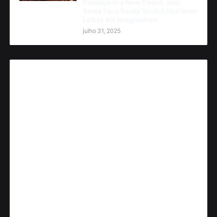
Passage in a New Codex, and
Some Fans Really Wish It Had Been
Left to the Imagination
julho 31, 2025