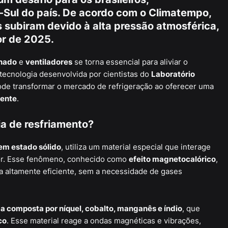
-Sul do país. De acordo com o
Climatempo
,
 subiram devido à alta pressão atmosférica,
or de 2025
.
nado
e
ventiladores
se torna essencial para aliviar o
tecnologia desenvolvida por cientistas do
Laboratório
ode transformar o mercado de refrigeração ao oferecer uma
iente
.
a de resfriamento?
em estado sólido
, utiliza um material especial que interage
or. Esse fenômeno, conhecido como
efeito magnetocalórico
,
ra altamente eficiente, sem a necessidade de gases
ca composta por níquel, cobalto, manganês e índio
, que
co
. Esse material reage a ondas magnéticas e vibrações,