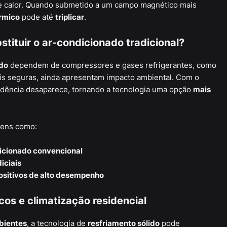
e calor. Quando submetido a um campo magnético mais
rmico
pode até
triplicar
.
tituir o ar-condicionado tradicional?
do
dependem de compressores e gases refrigerantes, como
ais seguras, ainda apresentam impacto ambiental. Com o
ndência desaparece, tornando a tecnologia uma opção
mais
gens como:
icionado convencional
iciais
positivos de alto desempenho
os e climatização residencial
bientes
, a tecnologia de
resfriamento sólido
pode