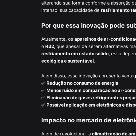
alterando sua forma conforme a absorção d
intenso, sua capacidade de
resfriamento té
Por que essa inovação pode subs
Atualmente, os
aparelhos de ar-condiciona
o
R32
, que apesar de serem alternativas m
resfriamento em estado sólido
, essa depe
ecológica e sustentável
.
Além disso, essa inovação apresenta vanta
✅
Redução no consumo de energia
✅
Menos ruído em comparação ao ar-cond
✅
Eliminação de gases refrigerantes prejud
✅
Possível aplicação em eletrônicos e dis
Impacto no mercado de eletrônic
Além de revolucionar a
climatização de am