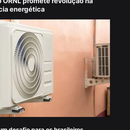
o ORNL promete revolução na
cia energética
m desafio para os brasileiros,