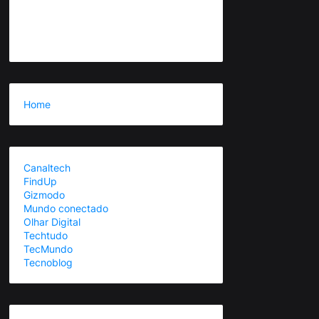
Home
Canaltech
FindUp
Gizmodo
Mundo conectado
Olhar Digital
Techtudo
TecMundo
Tecnoblog