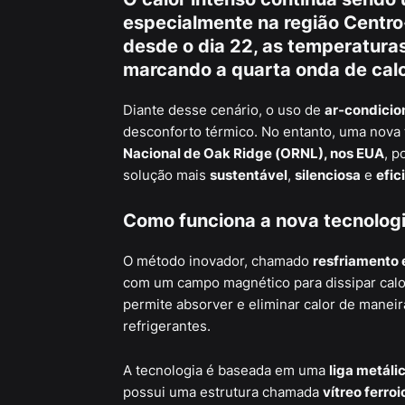
especialmente na região Centro
desde o dia 22, as temperaturas
marcando a
quarta onda de cal
Diante desse cenário, o uso de
ar-condicio
desconforto térmico. No entanto, uma nova 
Nacional de Oak Ridge (ORNL), nos EUA
, p
solução mais
sustentável
,
silenciosa
e
efic
Como funciona a nova tecnologi
O método inovador, chamado
resfriamento 
com um campo magnético para dissipar cal
permite absorver e eliminar calor de manei
refrigerantes.
A tecnologia é baseada em uma
liga metáli
possui uma estrutura chamada
vítreo ferroi