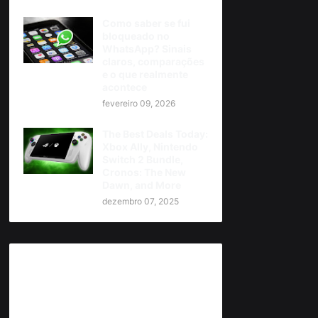
Como saber se fui
bloqueado no
WhatsApp? Sinais
claros, comparações
e o que realmente
acontece
fevereiro 09, 2026
The Best Deals Today:
Xbox Ally, Nintendo
Switch 2 Bundle,
Cronos: The New
Dawn, and More
dezembro 07, 2025