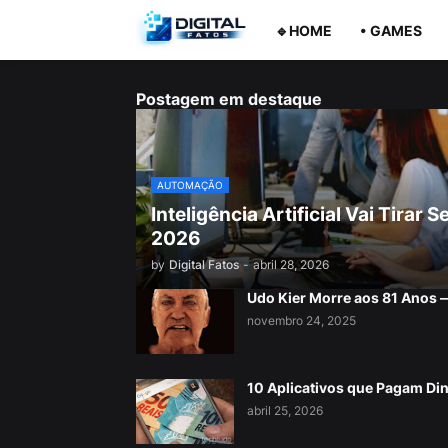
🔹HOME
• GAMES
Postagem em destaque
AUTOMAÇÃO
Inteligência Artificial Vai Tira
2026
by
Digital Fatos
-
abril 28, 2026
Udo Kier Morre aos 81 Anos
novembro 24, 2025
10 Aplicativos que Pagam Di
abril 25, 2026