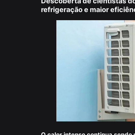
Descoberta de cientistas d
refrigeração e maior eficiên
O calor intenso continua sendo u