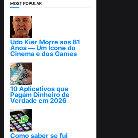
MOST POPULAR
Udo Kier Morre aos 81
Anos — Um Ícone do
Cinema e dos Games
novembro 24, 2025
10 Aplicativos que
Pagam Dinheiro de
Verdade em 2026
abril 25, 2026
Como saber se fui