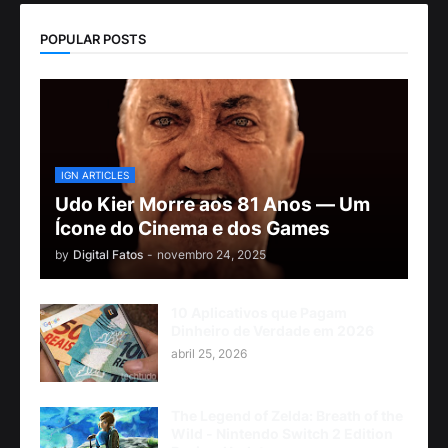
POPULAR POSTS
IGN ARTICLES
Udo Kier Morre aos 81 Anos — Um
Ícone do Cinema e dos Games
by
Digital Fatos
-
novembro 24, 2025
10 Aplicativos que Pagam
Dinheiro de Verdade em 2026
abril 25, 2026
The Legend of Zelda: Breath of the
Wild - Nintendo Switch 2 Edition