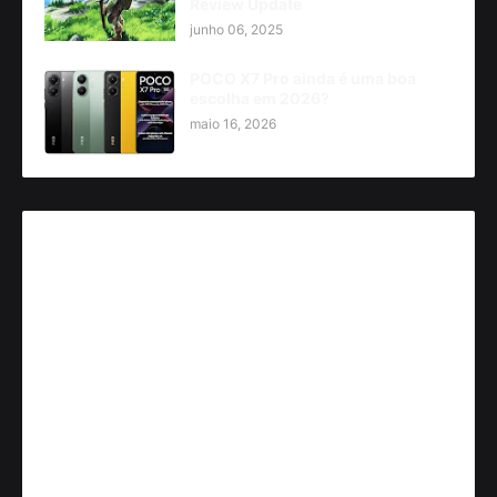
Review Update
junho 06, 2025
POCO X7 Pro ainda é uma boa
escolha em 2026?
maio 16, 2026