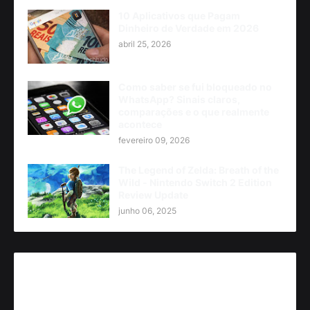
10 Aplicativos que Pagam
Dinheiro de Verdade em 2026
abril 25, 2026
Como saber se fui bloqueado no
WhatsApp? Sinais claros,
comparações e o que realmente
acontece
fevereiro 09, 2026
The Legend of Zelda: Breath of the
Wild - Nintendo Switch 2 Edition
Review Update
junho 06, 2025