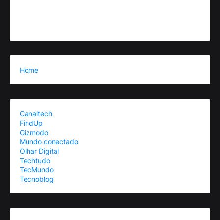
Home
Canaltech
FindUp
Gizmodo
Mundo conectado
Olhar Digital
Techtudo
TecMundo
Tecnoblog