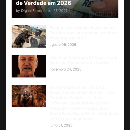
de Verdade em 2026
by
Digital Fatos
-
abril 25, 2026
8 jogos estilo Battle Royale como
Fortnite, mas que podem ser ainda
melhores em 2026
agosto 06, 2026
Udo Kier Morre aos 81 Anos — Um
Ícone do Cinema e dos Games
novembro 24, 2025
One of Warhammer 40,000's
Great Unsolved Mysteries — The
Terminus Decree — Is Now
Officially Explained via a Short
Passage in a New Codex, and
Some Fans Really Wish It Had Been
Left to the Imagination
julho 31, 2025