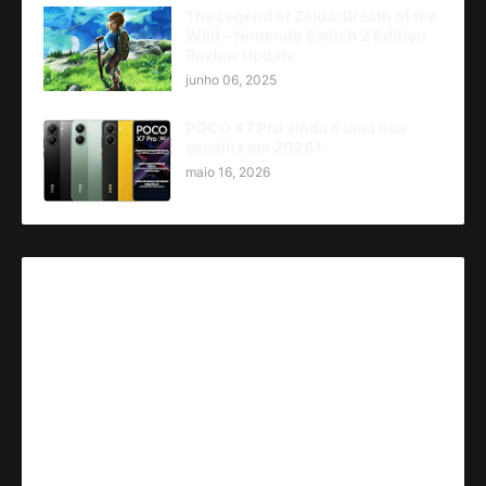
The Legend of Zelda: Breath of the
Wild - Nintendo Switch 2 Edition
Review Update
junho 06, 2025
POCO X7 Pro ainda é uma boa
escolha em 2026?
maio 16, 2026