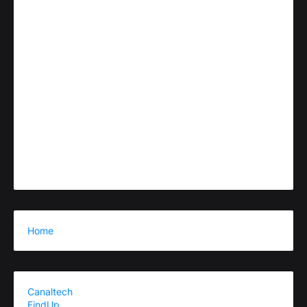
Home
Canaltech
FindUp