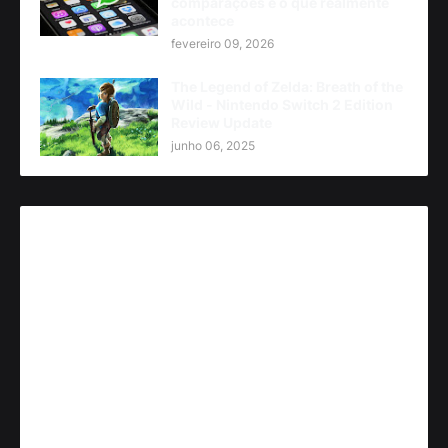
comparações e o que realmente
acontece
fevereiro 09, 2026
The Legend of Zelda: Breath of the
Wild - Nintendo Switch 2 Edition
Review Update
junho 06, 2025