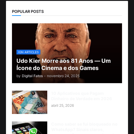
POPULAR POSTS
IGN ARTICLES
Udo Kier Morre aos 81 Anos — Um
Ícone do Cinema e dos Games
by
Digital Fatos
-
novembro 24, 2025
10 Aplicativos que Pagam
Dinheiro de Verdade em 2026
abril 25, 2026
Como saber se fui bloqueado no
WhatsApp? Sinais claros,