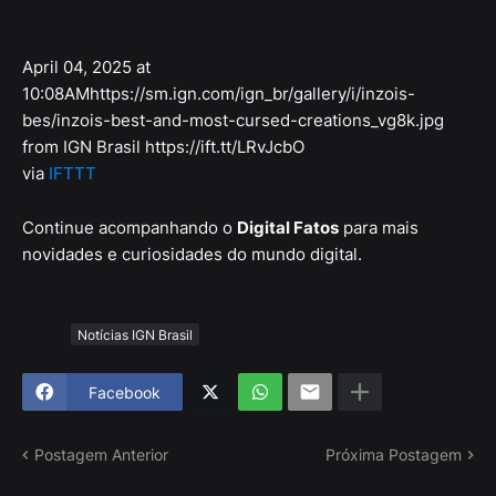
April 04, 2025 at
10:08AMhttps://sm.ign.com/ign_br/gallery/i/inzois-
bes/inzois-best-and-most-cursed-creations_vg8k.jpg
from IGN Brasil https://ift.tt/LRvJcbO
via
IFTTT
Continue acompanhando o
Digital Fatos
para mais
novidades e curiosidades do mundo digital.
Tags
Notícias IGN Brasil
Facebook
Postagem Anterior
Próxima Postagem