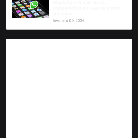
WhatsApp? Sinais claros,
comparações e o que realmente
acontece
fevereiro 09, 2026