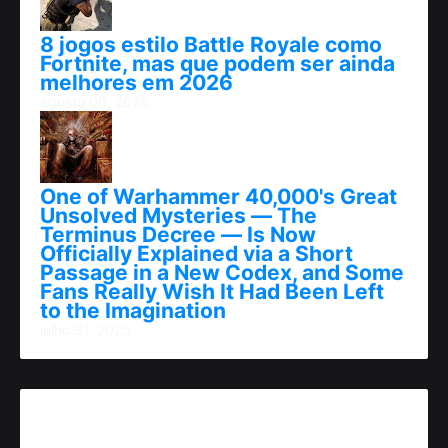
8 jogos estilo Battle Royale como
Fortnite, mas que podem ser ainda
melhores em 2026
agosto 06, 2026
One of Warhammer 40,000's Great
Unsolved Mysteries — The
Terminus Decree — Is Now
Officially Explained via a Short
Passage in a New Codex, and Some
Fans Really Wish It Had Been Left
to the Imagination
julho 31, 2025