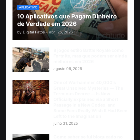
APLICATIVO
10 Aplicativos que Pagam Dinheiro
de Verdade em 2026
by
Digital Fatos
-
abril 25, 2026
8 jogos estilo Battle Royale como
Fortnite, mas que podem ser ainda
melhores em 2026
agosto 06, 2026
One of Warhammer 40,000's
Great Unsolved Mysteries — The
Terminus Decree — Is Now
Officially Explained via a Short
Passage in a New Codex, and
Some Fans Really Wish It Had Been
Left to the Imagination
julho 31, 2025
Como saber se fui bloqueado no