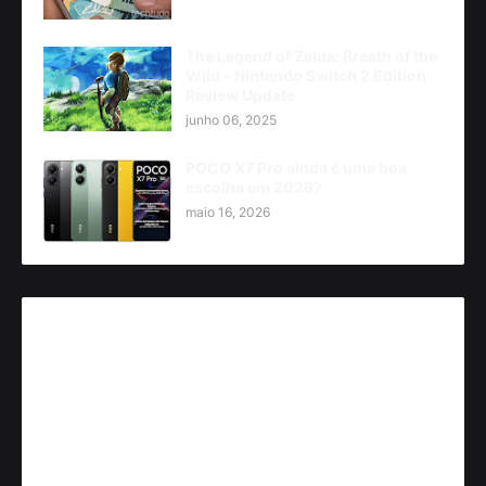
The Legend of Zelda: Breath of the
Wild - Nintendo Switch 2 Edition
Review Update
junho 06, 2025
POCO X7 Pro ainda é uma boa
escolha em 2026?
maio 16, 2026