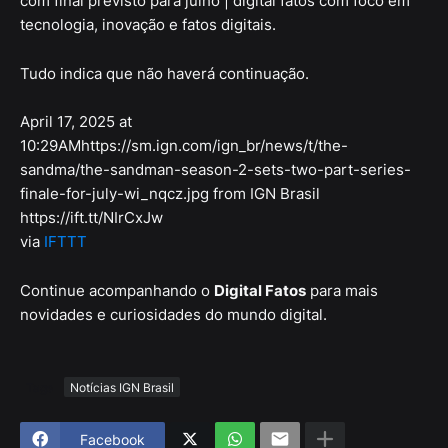
com final previsto para julho | digital fatos com foco em
tecnologia, inovação e fatos digitais.
Tudo indica que não haverá continuação.
April 17, 2025 at
10:29AMhttps://sm.ign.com/ign_br/news/t/the-
sandma/the-sandman-season-2-sets-two-part-series-
finale-for-july-wi_nqcz.jpg from IGN Brasil
https://ift.tt/NIrCxJw
via
IFTTT
Continue acompanhando o
Digital Fatos
para mais
novidades e curiosidades do mundo digital.
Tags
Notícias IGN Brasil
Facebook