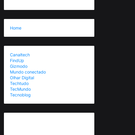
Home
Canaltech
FindUp
Gizmodo
Mundo conectado
Olhar Digital
Techtudo
TecMundo
Tecnoblog