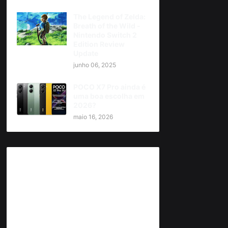
The Legend of Zelda:
Breath of the Wild -
Nintendo Switch 2
Edition Review
Update
junho 06, 2025
POCO X7 Pro ainda é
uma boa escolha em
2026?
maio 16, 2026