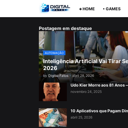
🔹HOME
• GAMES
Postagem em destaque
AUTOMAÇÃO
Inteligência Artificial Vai Tira
2026
by
Digital Fatos
-
abril 28, 2026
Udo Kier Morre aos 81 Anos
novembro 24, 2025
10 Aplicativos que Pagam Di
abril 25, 2026