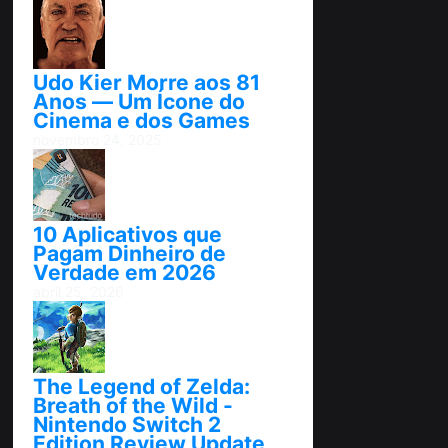
Udo Kier Morre aos 81
Anos — Um Ícone do
Cinema e dos Games
novembro 24, 2025
10 Aplicativos que
Pagam Dinheiro de
Verdade em 2026
abril 25, 2026
The Legend of Zelda:
Breath of the Wild -
Nintendo Switch 2
Edition Review Update