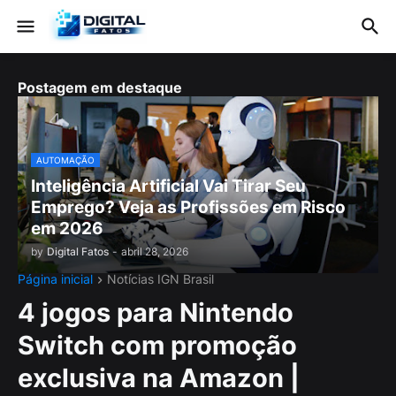
Postagem em destaque
AUTOMAÇÃO
Inteligência Artificial Vai Tirar Seu
Emprego? Veja as Profissões em Risco
em 2026
by
Digital Fatos
-
abril 28, 2026
Página inicial
Notícias IGN Brasil
4 jogos para Nintendo
Switch com promoção
exclusiva na Amazon |