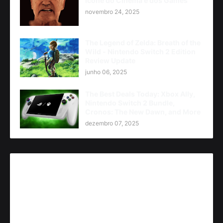
Ícone do Cinema e dos Games
novembro 24, 2025
The Legend of Zelda: Breath of the
Wild - Nintendo Switch 2 Edition
Review Update
junho 06, 2025
The Best Deals Today: Xbox Ally,
Nintendo Switch 2 Bundle,
Cronos: The New Dawn, and More
dezembro 07, 2025