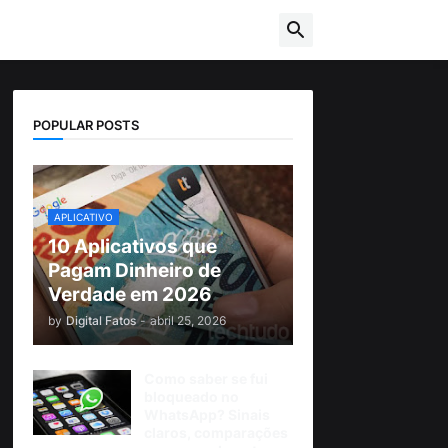
POPULAR POSTS
APLICATIVO
10 Aplicativos que
Pagam Dinheiro de
Verdade em 2026
by
Digital Fatos
-
abril 25, 2026
Como saber se fui
bloqueado no
WhatsApp? Sinais
claros, comparações