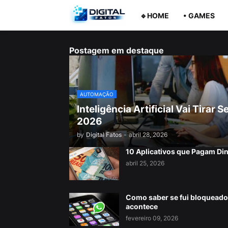
🔹HOME
• GAMES
Postagem em destaque
AUTOMAÇÃO
Inteligência Artificial Vai Tira
2026
by
Digital Fatos
-
abril 28, 2026
10 Aplicativos que Pagam Di
abril 25, 2026
Como saber se fui bloqueado
acontece
fevereiro 09, 2026