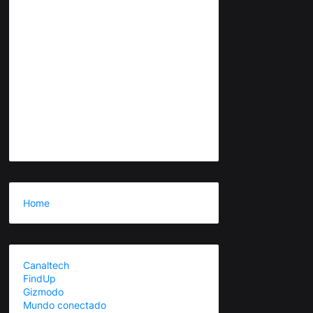
Home
Canaltech
FindUp
Gizmodo
Mundo conectado