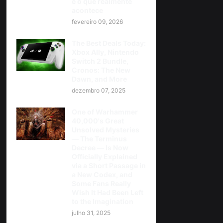
e o que realmente
acontece
fevereiro 09, 2026
The Best Deals Today:
Xbox Ally, Nintendo
Switch 2 Bundle,
Cronos: The New
Dawn, and More
dezembro 07, 2025
One of Warhammer
40,000's Great
Unsolved Mysteries
— The Terminus
Decree — Is Now
Officially Explained
via a Short Passage in
a New Codex, and
Some Fans Really
Wish It Had Been Left
to the Imagination
julho 31, 2025