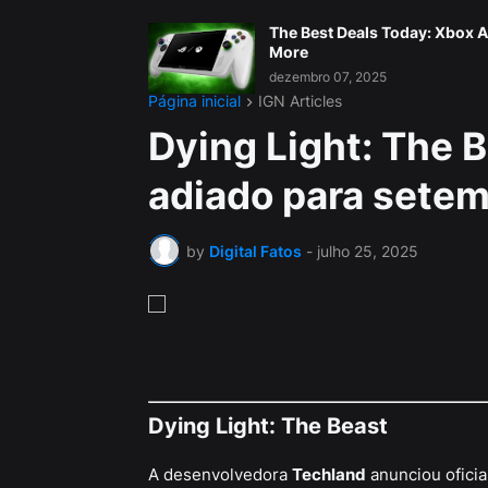
The Best Deals Today: Xbox A
More
dezembro 07, 2025
Página inicial
IGN Articles
Dying Light: The 
adiado para sete
by
Digital Fatos
-
julho 25, 2025
Dying Light: The Beast
A desenvolvedora
Techland
anunciou ofici