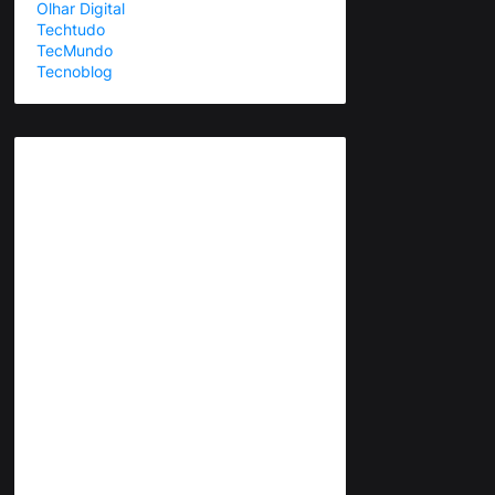
Olhar Digital
Techtudo
TecMundo
Tecnoblog