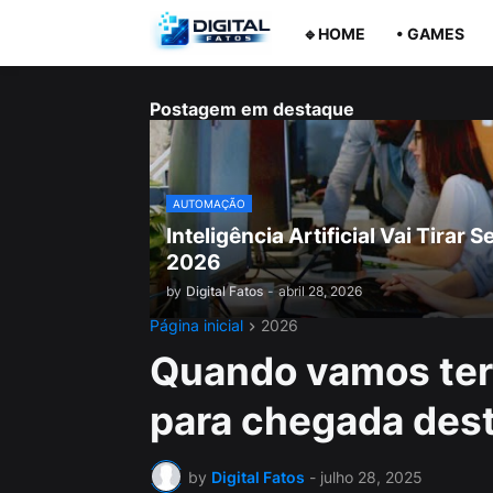
🔹HOME
• GAMES
Postagem em destaque
AUTOMAÇÃO
Inteligência Artificial Vai Tira
2026
by
Digital Fatos
-
abril 28, 2026
Página inicial
2026
Quando vamos ter 
para chegada dest
by
Digital Fatos
-
julho 28, 2025