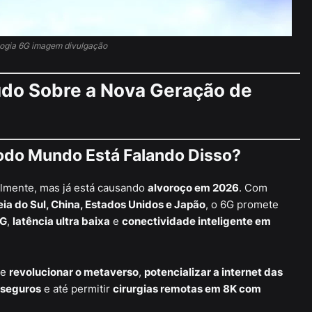
ogia 6G imagem divulgação
do Sobre a Nova Geração de
Todo Mundo Está Falando Disso?
almente, mas já está causando
alvoroço em 2026
. Com
a do Sul, China, Estados Unidos e Japão
, o 6G promete
5G
,
latência ultra baixa
e
conectividade inteligente em
de
revolucionar o metaverso
,
potencializar a internet das
 seguros
e até permitir
cirurgias remotas em 8K com