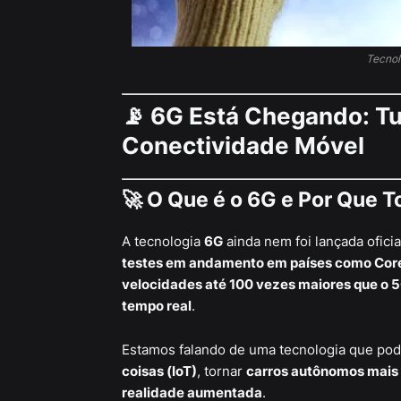
Tecnol
📡
6G Está Chegando: Tu
Conectividade Móvel
🚀 O Que é o 6G e Por Que 
A tecnologia
6G
ainda nem foi lançada ofici
testes em andamento em países como Corei
velocidades até 100 vezes maiores que o 
tempo real
.
Estamos falando de uma tecnologia que po
coisas (IoT)
, tornar
carros autônomos mais
realidade aumentada
.