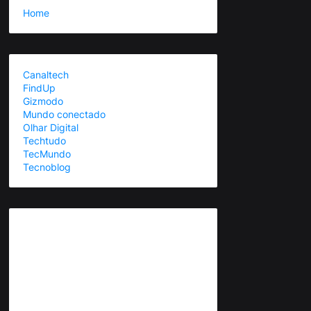
Home
Canaltech
FindUp
Gizmodo
Mundo conectado
Olhar Digital
Techtudo
TecMundo
Tecnoblog