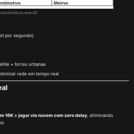
aracterísticas rede 6G
abit por segundo)
télite + torres urbanas
 otimizar rede em tempo real
eal
em 16K
e
jogar via nuvem com zero delay
, eliminando
os.