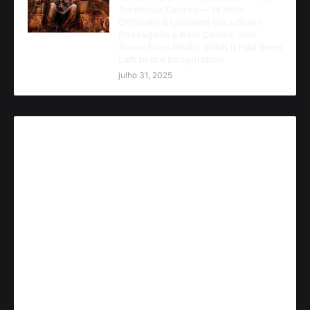
Terminus Decree — Is Now
Officially Explained via a Short
Passage in a New Codex, and
Some Fans Really Wish It Had Been
Left to the Imagination
julho 31, 2025