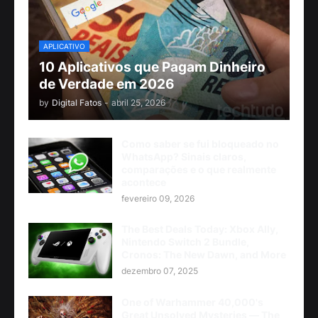
APLICATIVO
10 Aplicativos que Pagam Dinheiro
de Verdade em 2026
by
Digital Fatos
-
abril 25, 2026
Como saber se fui bloqueado no
WhatsApp? Sinais claros,
comparações e o que realmente
acontece
fevereiro 09, 2026
The Best Deals Today: Xbox Ally,
Nintendo Switch 2 Bundle,
Cronos: The New Dawn, and More
dezembro 07, 2025
One of Warhammer 40,000's
Great Unsolved Mysteries — The