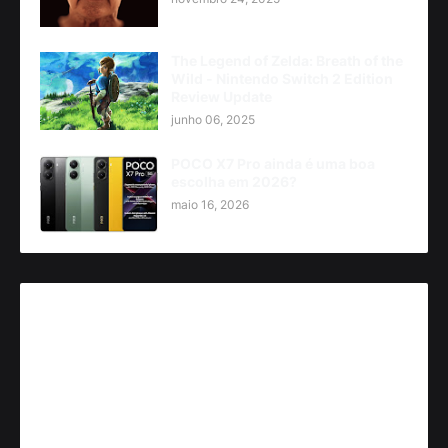
The Legend of Zelda: Breath of the
Wild - Nintendo Switch 2 Edition
Review Update
junho 06, 2025
POCO X7 Pro ainda é uma boa
escolha em 2026?
maio 16, 2026