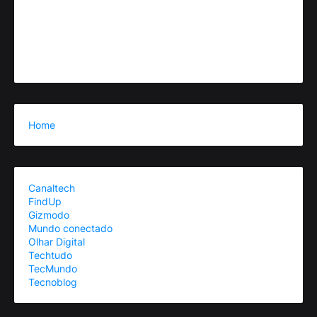
Home
Canaltech
FindUp
Gizmodo
Mundo conectado
Olhar Digital
Techtudo
TecMundo
Tecnoblog