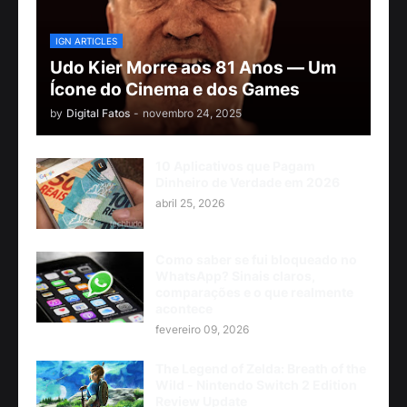
IGN ARTICLES
Udo Kier Morre aos 81 Anos — Um
Ícone do Cinema e dos Games
by
Digital Fatos
-
novembro 24, 2025
10 Aplicativos que Pagam
Dinheiro de Verdade em 2026
abril 25, 2026
Como saber se fui bloqueado no
WhatsApp? Sinais claros,
comparações e o que realmente
acontece
fevereiro 09, 2026
The Legend of Zelda: Breath of the
Wild - Nintendo Switch 2 Edition
Review Update