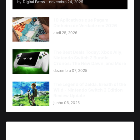
by
Digital Fatos
-
novembro 24, 2025
10 Aplicativos que Pagam
Dinheiro de Verdade em 2026
abril 25, 2026
The Best Deals Today: Xbox Ally,
Nintendo Switch 2 Bundle,
Cronos: The New Dawn, and More
dezembro 07, 2025
The Legend of Zelda: Breath of the
Wild - Nintendo Switch 2 Edition
Review Update
junho 06, 2025