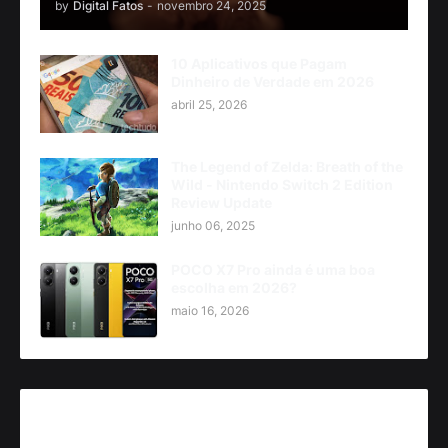
by
Digital Fatos
-
novembro 24, 2025
10 Aplicativos que Pagam
Dinheiro de Verdade em 2026
abril 25, 2026
The Legend of Zelda: Breath of the
Wild - Nintendo Switch 2 Edition
Review Update
junho 06, 2025
POCO X7 Pro ainda é uma boa
escolha em 2026?
maio 16, 2026