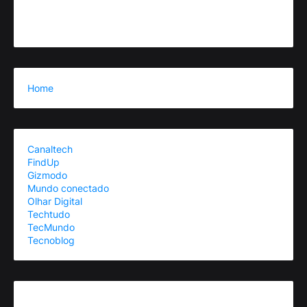
Home
Canaltech
FindUp
Gizmodo
Mundo conectado
Olhar Digital
Techtudo
TecMundo
Tecnoblog