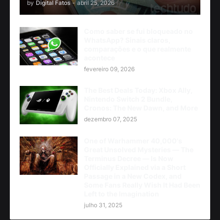
by
Digital Fatos
-
abril 25, 2026
Como saber se fui bloqueado no
WhatsApp? Sinais claros,
comparações e o que realmente
acontece
fevereiro 09, 2026
The Best Deals Today: Xbox Ally,
Nintendo Switch 2 Bundle,
Cronos: The New Dawn, and More
dezembro 07, 2025
One of Warhammer 40,000's
Great Unsolved Mysteries — The
Terminus Decree — Is Now
Officially Explained via a Short
Passage in a New Codex, and
Some Fans Really Wish It Had Been
Left to the Imagination
julho 31, 2025