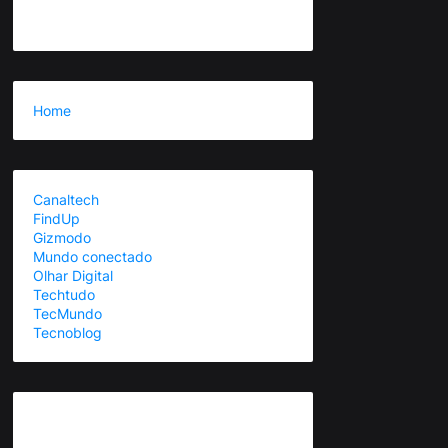
Home
Canaltech
FindUp
Gizmodo
Mundo conectado
Olhar Digital
Techtudo
TecMundo
Tecnoblog