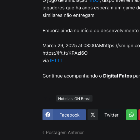
O jogo de simulação
inZOI
, disponível em a
jogadores que há anos esperam um game do
similares não entregam.
Embora ainda no início do desenvolvimento
March 29, 2025 at 08:00AMhttps://sm.ign.co
https://ift.tt/KPAzi6O
via
IFTTT
Continue acompanhando o
Digital Fatos
par
Tags
Notícias IGN Brasil
Facebook
Twitter
Postagem Anterior