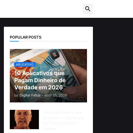
POPULAR POSTS
APLICATIVO
10 Aplicativos que
Pagam Dinheiro de
Verdade em 2026
by
Digital Fatos
-
abril 25, 2026
Udo Kier Morre aos
81 Anos — Um Ícone
do Cinema e dos
Games