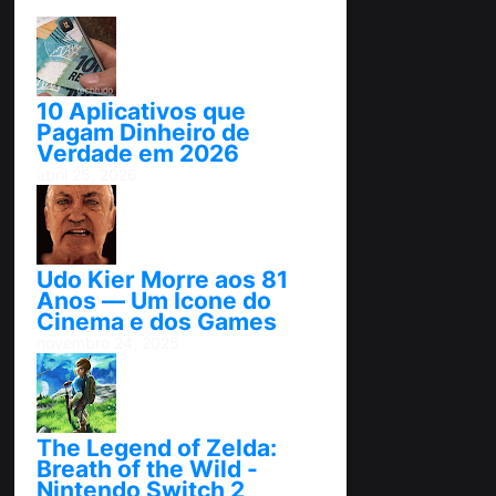
10 Aplicativos que
Pagam Dinheiro de
Verdade em 2026
abril 25, 2026
Udo Kier Morre aos 81
Anos — Um Ícone do
Cinema e dos Games
novembro 24, 2025
The Legend of Zelda:
Breath of the Wild -
Nintendo Switch 2