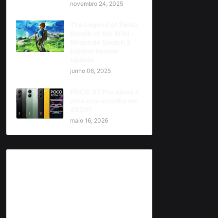
novembro 24, 2025
The Legend of Zelda:
Breath of the Wild -
Nintendo Switch 2
Edition Review
Update
junho 06, 2025
POCO X7 Pro ainda é
uma boa escolha em
2026?
maio 16, 2026