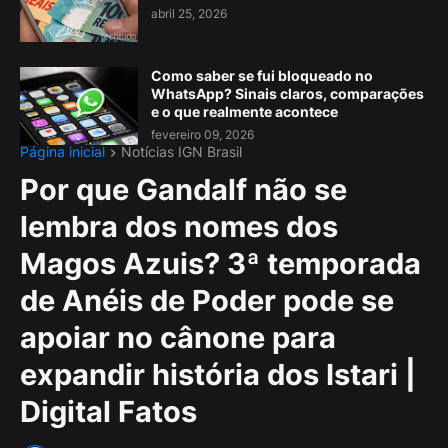
abril 25, 2026
Como saber se fui bloqueado no
WhatsApp? Sinais claros, comparações
e o que realmente acontece
fevereiro 09, 2026
Página inicial
Notícias IGN Brasil
Por que Gandalf não se
lembra dos nomes dos
Magos Azuis? 3ª temporada
de Anéis de Poder pode se
apoiar no cânone para
expandir história dos Istari |
Digital Fatos