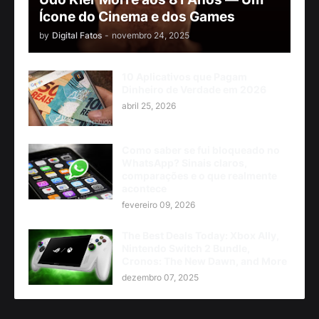
Ícone do Cinema e dos Games
by
Digital Fatos
-
novembro 24, 2025
10 Aplicativos que Pagam
Dinheiro de Verdade em 2026
abril 25, 2026
Como saber se fui bloqueado no
WhatsApp? Sinais claros,
comparações e o que realmente
acontece
fevereiro 09, 2026
The Best Deals Today: Xbox Ally,
Nintendo Switch 2 Bundle,
Cronos: The New Dawn, and More
dezembro 07, 2025