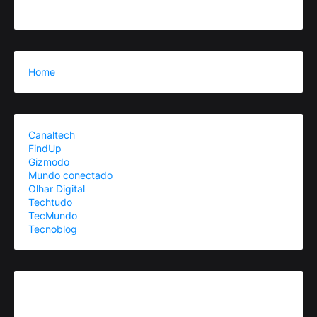
Home
Canaltech
FindUp
Gizmodo
Mundo conectado
Olhar Digital
Techtudo
TecMundo
Tecnoblog