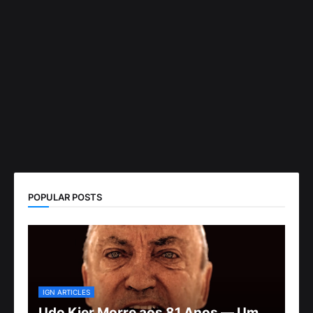
POPULAR POSTS
IGN ARTICLES
Udo Kier Morre aos 81 Anos — Um