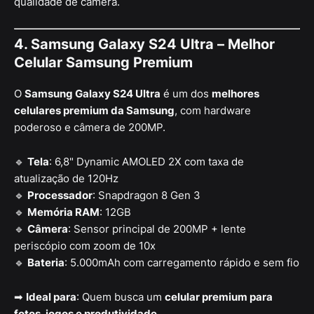
qualidade de câmera.
4. Samsung Galaxy S24 Ultra – Melhor
Celular Samsung Premium
O
Samsung Galaxy S24 Ultra
é um dos
melhores
celulares premium da Samsung
, com hardware
poderoso e câmera de 200MP.
🔹
Tela
: 6,8" Dynamic AMOLED 2X com taxa de
atualização de 120Hz
🔹
Processador
: Snapdragon 8 Gen 3
🔹
Memória RAM
: 12GB
🔹
Câmera
: Sensor principal de 200MP + lente
periscópio com zoom de 10x
🔹
Bateria
: 5.000mAh com carregamento rápido e sem fio
➡
Ideal para
: Quem busca um
celular premium para
fotos, jogos e produtividade
.