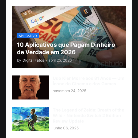
APLICATIVO
10 Aplicativos que Pagam Dinheiro
de Verdade em 2026
by
Digital Fatos
-
abril 25, 2026
Udo Kier Morre aos 81 Anos — Um
Ícone do Cinema e dos Games
novembro 24, 2025
The Legend of Zelda: Breath of the
Wild - Nintendo Switch 2 Edition
Review Update
junho 06, 2025