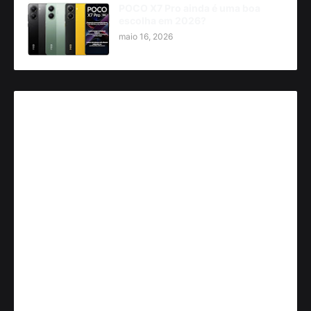
POCO X7 Pro ainda é uma boa
escolha em 2026?
maio 16, 2026