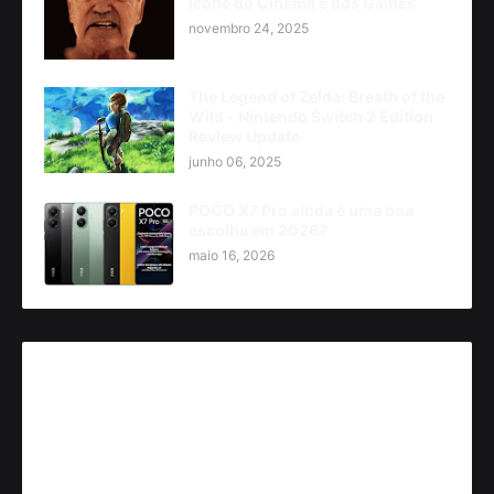
Ícone do Cinema e dos Games
novembro 24, 2025
The Legend of Zelda: Breath of the
Wild - Nintendo Switch 2 Edition
Review Update
junho 06, 2025
POCO X7 Pro ainda é uma boa
escolha em 2026?
maio 16, 2026