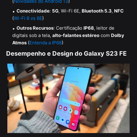
(
Novidades do Android 13
)
Conectividade
:
5G
, Wi-Fi 6E,
Bluetooth 5.3
,
NFC
(
Wi-Fi 6 vs 6E
)
Outros Recursos
: Certificação
IP68
, leitor de
digitais sob a tela,
alto-falantes estéreo
com
Dolby
Atmos
(
Entenda a IP68
)
Desempenho e Design do Galaxy S23 FE