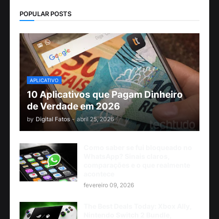
POPULAR POSTS
APLICATIVO
10 Aplicativos que Pagam Dinheiro
de Verdade em 2026
by
Digital Fatos
-
abril 25, 2026
Como saber se fui bloqueado no
WhatsApp? Sinais claros,
comparações e o que realmente
acontece
fevereiro 09, 2026
The Best Deals Today: Xbox Ally,
Nintendo Switch 2 Bundle,