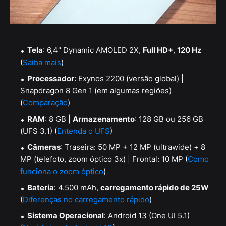
Tela
: 6,4" Dynamic AMOLED 2X,
Full HD+
,
120 Hz
(
Saiba mais
)
Processador
: Exynos 2200 (versão global) |
Snapdragon 8 Gen 1 (em algumas regiões)
(
Comparação
)
RAM
: 8 GB |
Armazenamento
: 128 GB ou 256 GB
(UFS 3.1) (
Entenda o UFS
)
Câmeras
: Traseira: 50 MP + 12 MP (ultrawide) + 8
MP (telefoto, zoom óptico 3x) | Frontal: 10 MP (
Como
funciona o zoom óptico
)
Bateria
: 4.500 mAh,
carregamento rápido de 25W
(
Diferenças no carregamento rápido
)
Sistema Operacional
: Android 13 (One UI 5.1)