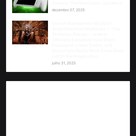
Cronos: The New Dawn, and More
dezembro 07, 2025
One of Warhammer 40,000's
Great Unsolved Mysteries — The
Terminus Decree — Is Now
Officially Explained via a Short
Passage in a New Codex, and
Some Fans Really Wish It Had Been
Left to the Imagination
julho 31, 2025